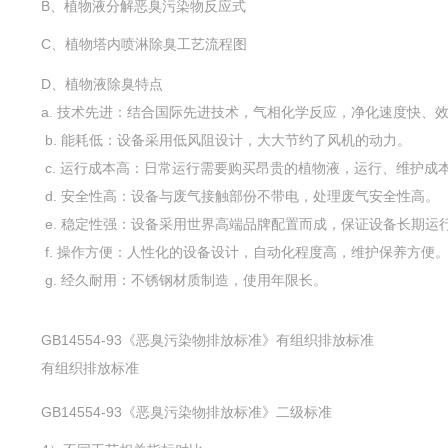
B、植物液分解恶臭污染物反应式
C、植物塔内喷淋除臭工艺流程图
D、植物液除臭特点
a. 技术先进：结合国际先进技术，气相化学反应，净化速度快、
b. 能耗低：设备采用低风阻设计，大大节约了风机的动力。
c. 运行成本高：日常运行需要购买昂贵的植物液，运行、维护成
d. 安全性高：设备与废气接触部份不带电，处理废气安全性高。
e. 稳定性强：设备采用世界高端品牌配置而成，保证设备长期运
f. 操作方便：人性化的设备设计，自动化程度高，维护保养方便
g. 经久耐用：不锈钢材质制造，使用年限长。
GB14554-93《恶臭污染物排放标准》有组织排放标准
有组织排放标准
GB14554-93《恶臭污染物排放标准》二级标准