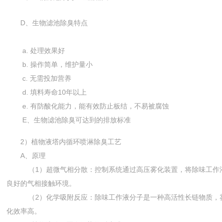
D、生物滤池除臭特点
a. 处理效果好
b. 操作简单，维护量小
c. 无需投加营养
d. 填料寿命10年以上
e. 有防酸化能力，能有效防止板结，不易被腐蚀
E、生物滤池除臭可达到的排放标准
2）植物液塔内循环喷淋除臭工艺
A、原理
（1）超微气相分散：控制系统通过高压雾化装置，将除味工作
良好的气相接触环境。
（2）化学吸附反应：除味工作液分子是一种高活性长链物质，雾
化效率高。